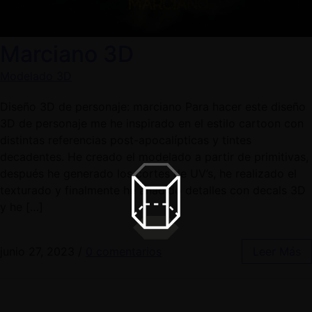
Marciano 3D
Modelado 3D
Diseño 3D de personaje: marciano Para hacer este diseño
3D de personaje me he inspirado en el estilo cartoon con
distintas referencias post-apocalípticas y tintes
decadentes. He creado el modelado a partir de primitivas,
después he generado los cortes de UV’s, he realizado el
texturado y finalmente he añadido detalles con decals 3D
y he […]
junio 27, 2023
/
0 comentarios
Leer Más